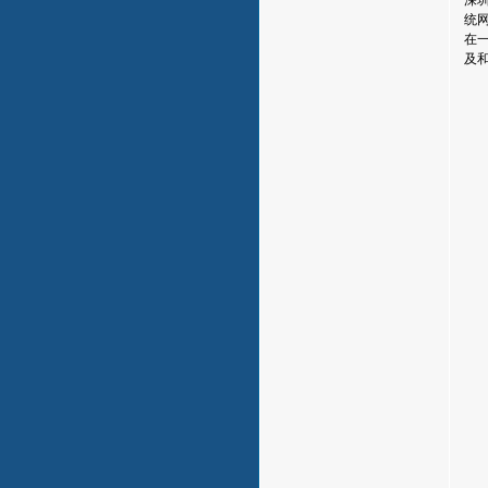
统
在
及