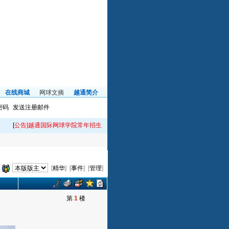
在线商城
网球文摘
越通简介
密码
发送注册邮件
告]越通国际网球学院常年招生！电话33385696！
[
公告二
]微信公众号：【越通体育
[
精华
] [
事件
] [
管理
]
第
1
楼