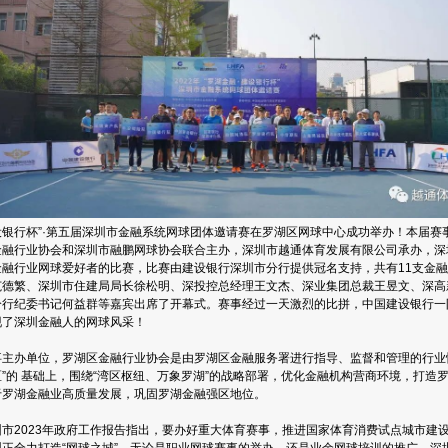
设银行杯”·第五届深圳市金融系统网球团体邀请赛在罗湖区网球中心成功举办！本届赛
金融行业协会和深圳市融鹏网球协会联合主办，深圳市越通体育发展有限公司承办，深
金融行业网球爱好者的比赛，比赛由建设银行深圳市分行提供冠名支持，共有11支金
范德繁、深圳市住建局局长徐松明、深投控总经理王文杰、深业集团总裁王昱文、深高
分行纪委书记何益群等嘉宾出席了开幕式。赛事经过一天激烈的比拼，中国建设银行一
现了深圳金融人的网球风采！
事主办单位，罗湖区金融行业协会是由罗湖区金融服务署进行指导、监督和管理的行业
区”的 基础上，围绕“湾区枢纽、万象罗湖”的战略部署，优化金融机构营商环境，打造
于罗湖金融业高质量发展，巩固罗湖金融强区地位。
圳市2023年政府工作报告指出，要办好重大体育赛事，推进国家体育消费试点城市建
圳正全力打造“网球之城”。无论是职业网球赛事的举办，还是业余网球培训的推广，深