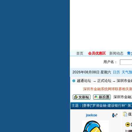
首页
会员优惠区
新闻动态
青
用户名：
2026年08月08日 星期六
日历
天气
越通论坛
→
正式论坛
→
深圳市金
深圳市金融系统网球联赛相关
深圳市金融
主题：[赛事]“罗湖金融-建设银行杯”
joekoe