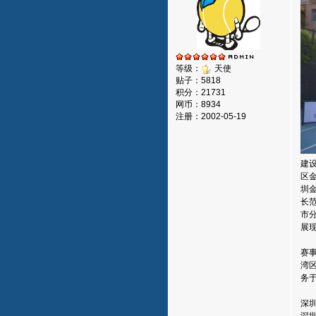
等级：
天使
贴子：5818
积分：21731
网币：8934
注册：2002-05-19
建
区
圳
长
市
展
赛
湾
务
深
深