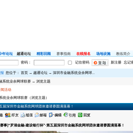
少年论坛
越通论坛
精彩回顾
赛事指南
在线报名
场地设施
教练简介
密码：
记住密码
新注册
忘记
预报
您位于：
首页
→
越通论坛
→
深圳市金融系统业余网球...
[
公
融系统业余网球联赛
→ 浏览主题
新闻活动
系统业余网球联赛（浏览主题）
·第五届深圳市金融系统网球团体邀请赛圆满落幕！
[赛事]“罗湖金融-建设银行杯”·第五届深圳市金融系统网球团体邀请赛圆满落幕！