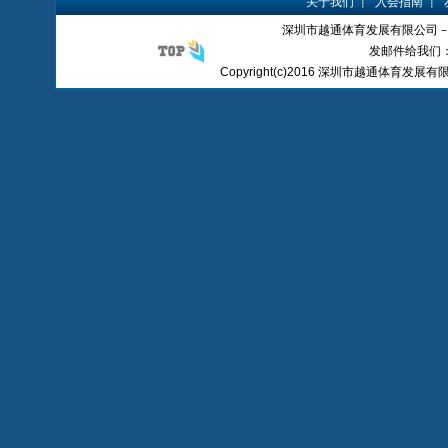
关于我们
┋
入会指南
┋
深圳市越通体育发展有限公司
发邮件给我们：yue
Copyright(c)2016 深圳市越通体育发展有